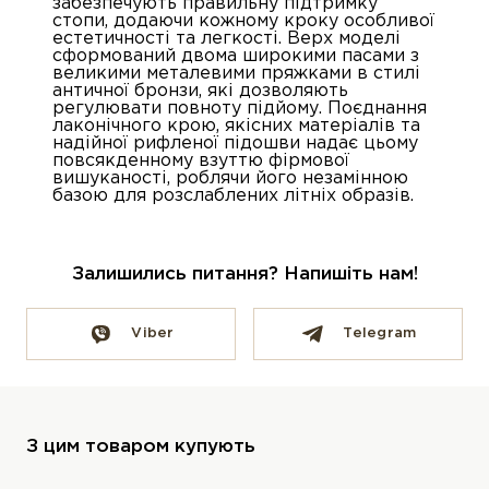
забезпечують правильну підтримку
стопи, додаючи кожному кроку особливої
естетичності та легкості. Верх моделі
сформований двома широкими пасами з
великими металевими пряжками в стилі
античної бронзи, які дозволяють
регулювати повноту підйому. Поєднання
лаконічного крою, якісних матеріалів та
надійної рифленої підошви надає цьому
повсякденному взуттю фірмової
вишуканості, роблячи його незамінною
базою для розслаблених літніх образів.
Залишились питання? Напишіть нам!
Viber
Telegram
З цим товаром купують