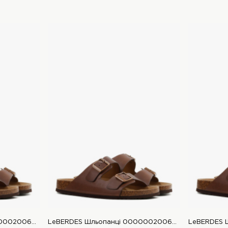
LeBERDES Шльопанці 00000020062 1 Магазин взуття “Favorite Shoes”
LeBERDES Шльопанці 00000020062 1 Магазин взуття “Favorite Shoes”