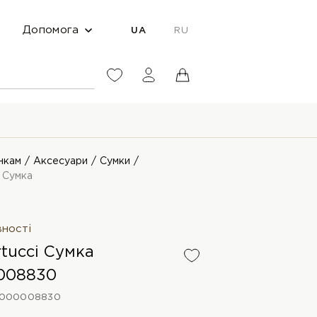
Допомога
UA
RU
нкам
Аксесуари
Сумки
i Сумка
вності
rtucci Сумка
008830
0000008830