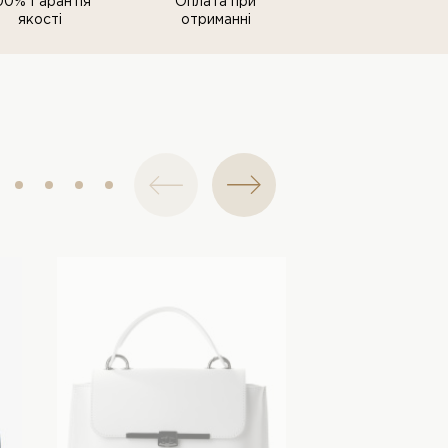
00% Гарантія
Оплата при
якості
отриманні