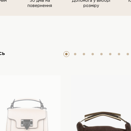
ним
30 днів на
Допомога у виборі
1
повернення
розміру
сь