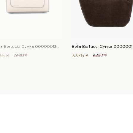
Bella Bertucci Сумка 00000013594 1 Магазин взуття “Favorite Shoes”
36 ₴
2420 ₴
3376 ₴
4220 ₴