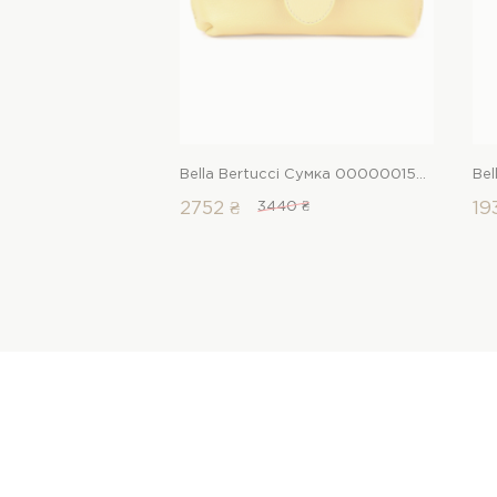
Bella Bertucci Сумка 00000015922 1 Магазин взуття “Favorite Shoes”
2752 ₴
3440 ₴
19