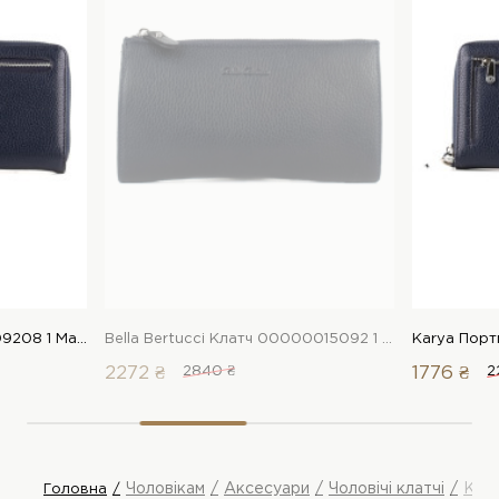
Karya Портмоне 00000009208 1 Магазин взуття “Favorite Shoes”
Bella Bertucci Клатч 00000015092 1 Магазин взуття “Favorite Shoes”
2272 ₴
2840 ₴
1776 ₴
2
Чоловікам
Аксесуари
Чоловічі клатчі
Kar
Головна