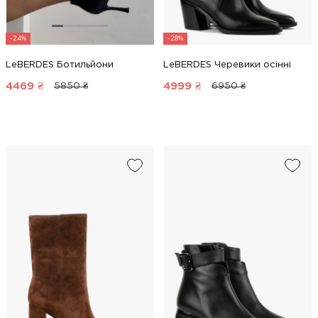
-24%
-28%
LeBERDES Ботильйони
LeBERDES Черевики осінні
4469
₴
4999
₴
5850 ₴
6950 ₴