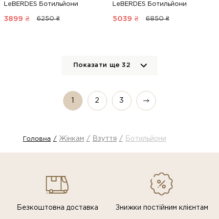
LeBERDES Ботильйони
LeBERDES Ботильйони
3899
₴
5039
₴
6250 ₴
6850 ₴
Показати ще
32
1
2
3
Жінкам
Взуття
Ботильйони
Головна
Безкоштовна доставка
Знижки постiйним клiєнтам