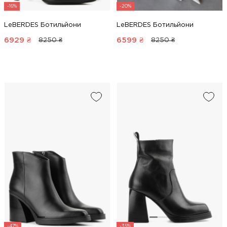
-16%
-20%
LeBERDES Ботильйони
LeBERDES Ботильйони
6929
₴
6599
₴
8250 ₴
8250 ₴
-47%
-35%