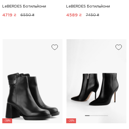
LeBERDES Ботильйони
LeBERDES Ботильйони
4719
₴
4589
₴
6550 ₴
7450 ₴
-38%
-26%