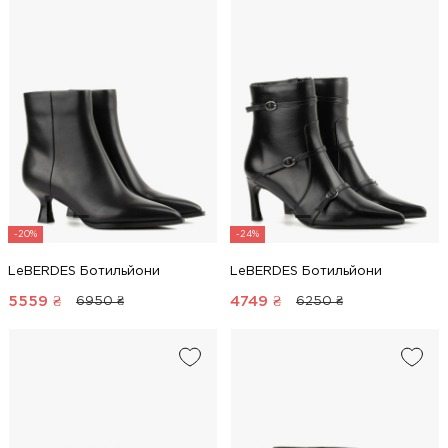
-20%
-24%
LeBERDES Ботильйони
LeBERDES Ботильйони
5559
₴
4749
₴
6950 ₴
6250 ₴