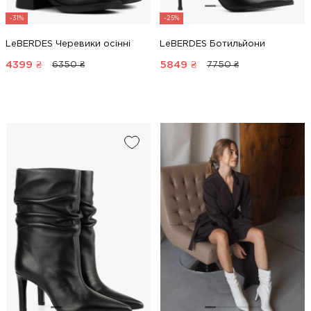
-31%
-25%
LeBERDES Черевики осінні
LeBERDES Ботильйони
4399
₴
5849
₴
6350 ₴
7750 ₴