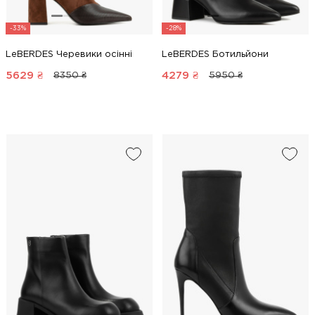
-33%
-28%
LeBERDES Черевики осінні
LeBERDES Ботильйони
5629
₴
4279
₴
8350 ₴
5950 ₴