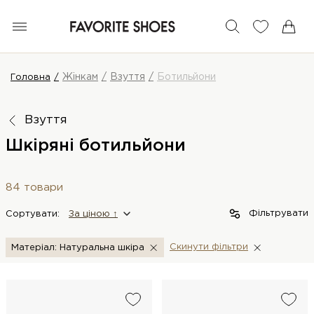
Жінкам
Взуття
Ботильйони
Головна
Взуття
Шкіряні ботильйони
84 товари
Фільтрувати
Сортувати:
За цiною ↑
Скинути фiльтри
Матеріал: Натуральна шкіра