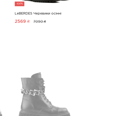
-64%
LeBERDES Черевики осінні
2569
₴
7050 ₴