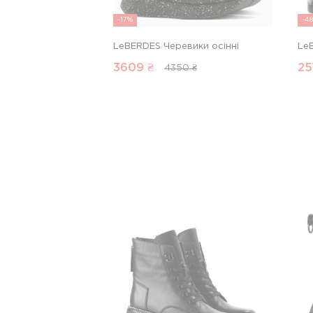
-17%
-4
LeBERDES Черевики осінні
Le
3609
₴
25
4350 ₴