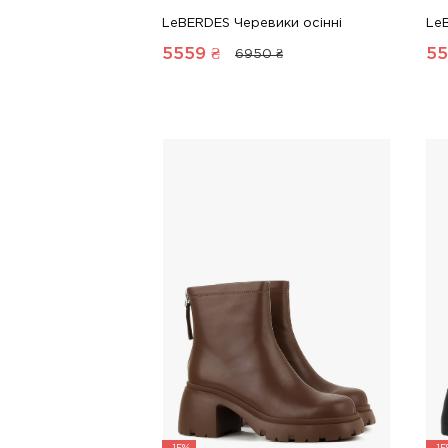
LeBERDES Черевики осінні
Le
5559
₴
55
6950 ₴