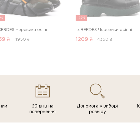
4%
-72%
BERDES Черевики осінні
LeBERDES Черевики осінні
59
₴
1209
₴
4950 ₴
4350 ₴
ним
30 днів на
Допомога у виборі
1
повернення
розміру