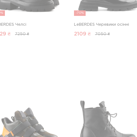
0%
-70%
BERDES Челсі
LeBERDES Черевики осінні
29
₴
2109
₴
7250 ₴
7050 ₴