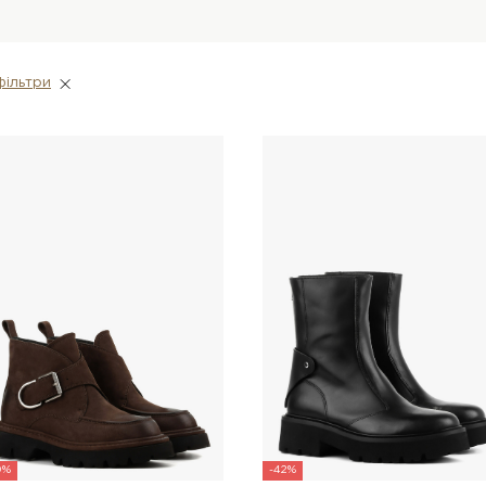
фiльтри
0%
-42%