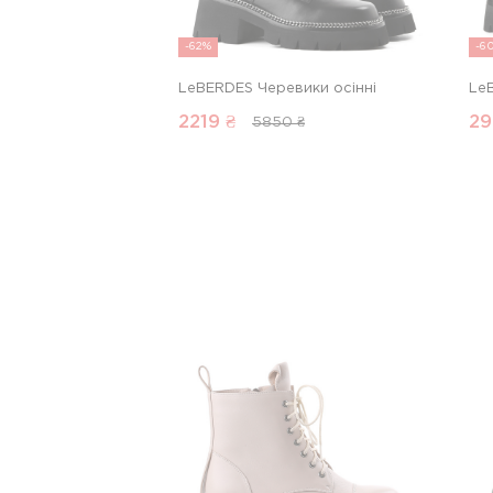
-62%
-6
LeBERDES Черевики осінні
Le
2219
₴
29
5850 ₴