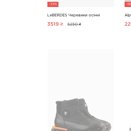
-33%
-5
LeBERDES Черевики осінні
Alp
3519
₴
22
5250 ₴