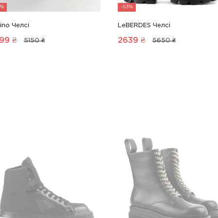
5%
-53%
ino Челсі
LeBERDES Челсі
99
₴
2639
₴
5150 ₴
5650 ₴