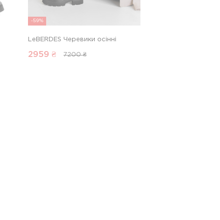
-59%
LeBERDES Черевики осінні
2959
₴
7200 ₴