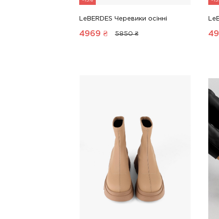
-15%
-1
LeBERDES Черевики осінні
Le
4969
₴
49
5850 ₴