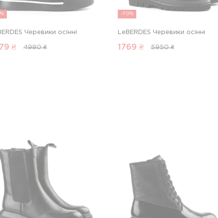
8%
-70%
BERDES Черевики осінні
LeBERDES Черевики осінні
79
₴
1769
₴
4980 ₴
5950 ₴