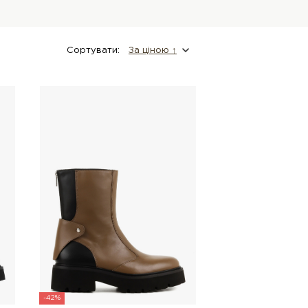
Сортувати:
За цiною ↑
-42%