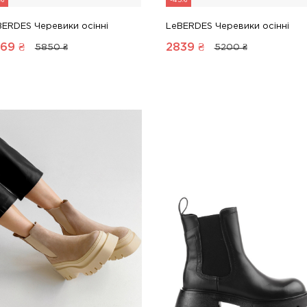
5%
-45%
BERDES Черевики осінні
LeBERDES Черевики осінні
69
₴
2839
₴
5850 ₴
5200 ₴