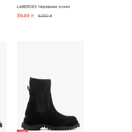
LeBERDES Черевики осінні
3649
₴
6250 ₴