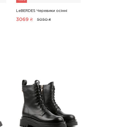
-39%
LeBERDES Черевики осінні
3069
₴
5050 ₴