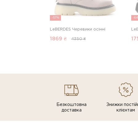
-57%
-6
LeBERDES Черевики осінні
Le
1869
₴
17
4350 ₴
Безкоштовна
Знижки постiй
доставка
клiєнтам