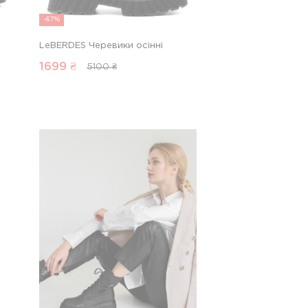
-67%
LeBERDES Черевики осінні
1699
₴
5100 ₴