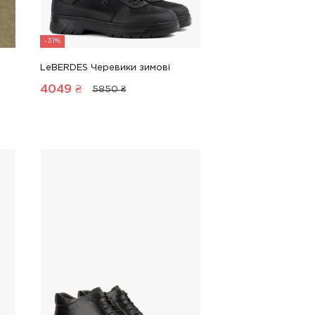
-31%
LeBERDES Черевики зимові
4049
₴
5850 ₴