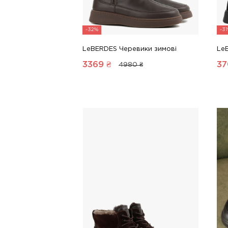
-32%
-3
LeBERDES Черевики зимові
Le
3369
₴
37
4980 ₴