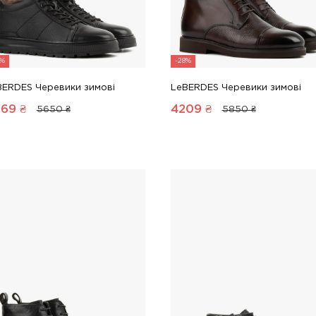
8%
-28%
BERDES Черевики зимові
LeBERDES Черевики зимові
069
₴
4209
₴
5650 ₴
5850 ₴