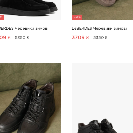
1%
-31%
BERDES Черевики зимові
LeBERDES Черевики зимові
09
₴
3709
₴
5350 ₴
5350 ₴