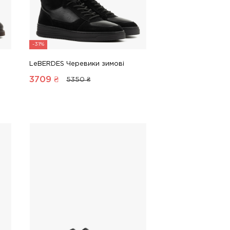
-31%
LeBERDES Черевики зимові
3709
₴
5350 ₴