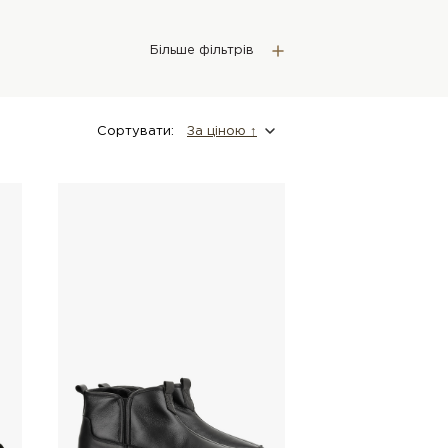
Більше фільтрів
Сортувати:
За цiною ↑