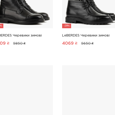
8%
-28%
BERDES Черевики зимові
LeBERDES Черевики зимові
09
₴
4069
₴
5850 ₴
5650 ₴