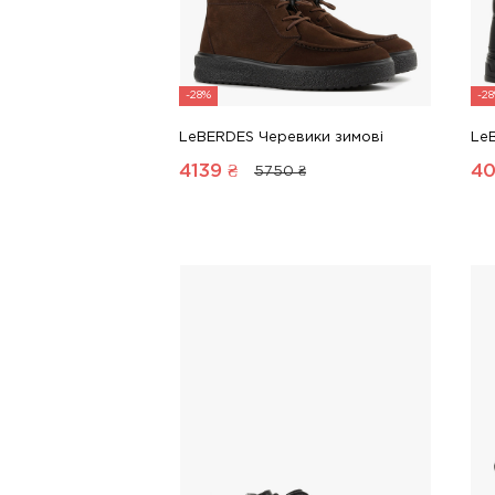
-28%
-2
LeBERDES Черевики зимові
Le
4139
₴
4
5750 ₴