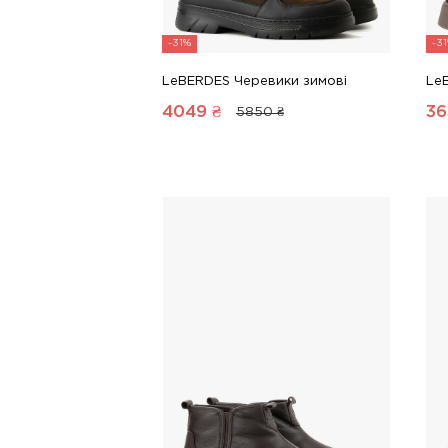
-31%
-3
LeBERDES Черевики зимові
Le
4049
₴
36
5850 ₴