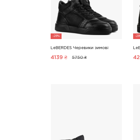
-28%
-2
LeBERDES Черевики зимові
Le
4139
₴
42
5750 ₴