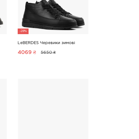
-28%
LeBERDES Черевики зимові
4069
₴
5650 ₴