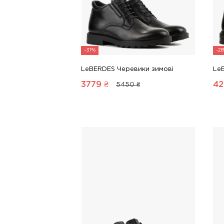
-31%
-2
LeBERDES Черевики зимові
Le
3779
₴
42
5450 ₴