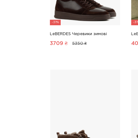
-31%
-3
LeBERDES Черевики зимові
Le
3709
₴
4
5350 ₴