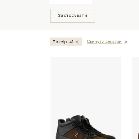
Застосувати
Скинути фiльтри
Розмір: 41