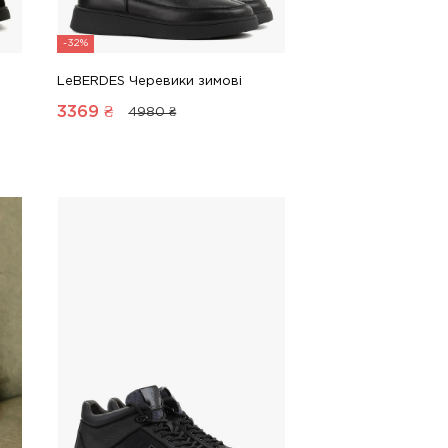
-32%
LeBERDES Черевики зимові
3369
₴
4980 ₴