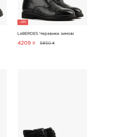
-28%
LeBERDES Черевики зимові
4209
₴
5850 ₴