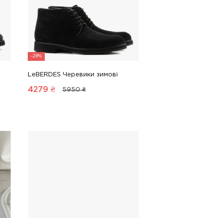
-28%
LeBERDES Черевики зимові
4279
₴
5950 ₴