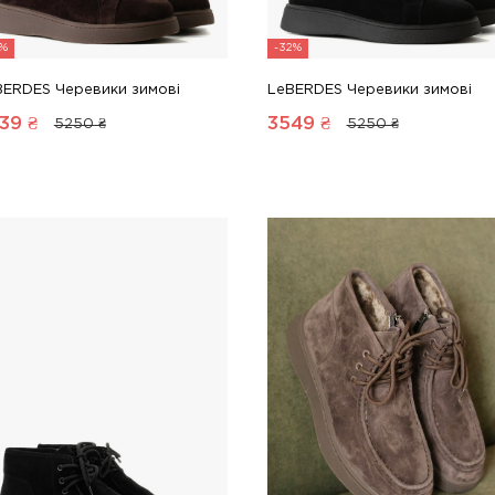
1%
-32%
BERDES Черевики зимові
LeBERDES Черевики зимові
39
₴
3549
₴
5250 ₴
5250 ₴