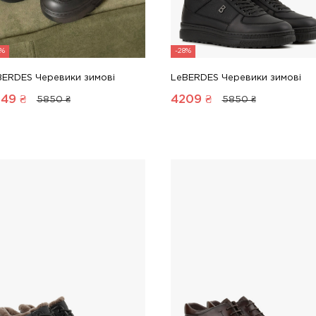
1%
-28%
BERDES Черевики зимові
LeBERDES Черевики зимові
049
₴
4209
₴
5850 ₴
5850 ₴