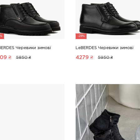
8%
-28%
BERDES Черевики зимові
LeBERDES Черевики зимові
09
₴
4279
₴
5850 ₴
5950 ₴