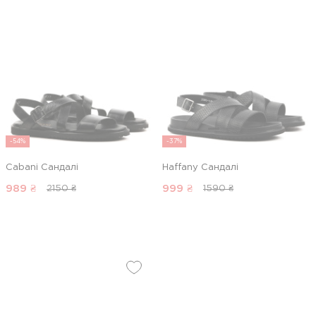
-54%
-37%
Cabani Сандалі
Haffany Сандалі
989
₴
999
₴
2150 ₴
1590 ₴