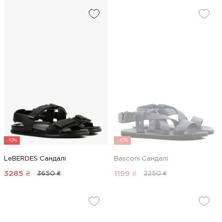
-10%
-47%
LeBERDES Сандалі
Basconi Сандалі
3285
₴
1199
₴
3650 ₴
2250 ₴