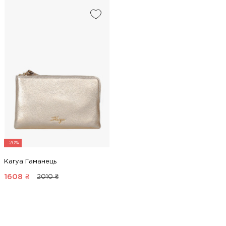
-20%
Karya Гаманець
1608
₴
2010 ₴