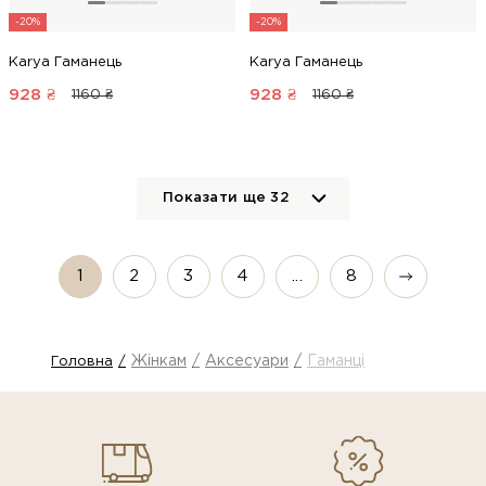
-20%
-20%
Karya Гаманець
Karya Гаманець
928
₴
928
₴
1160 ₴
1160 ₴
Показати ще
32
1
2
3
4
...
8
Жінкам
Аксесуари
Гаманці
Головна