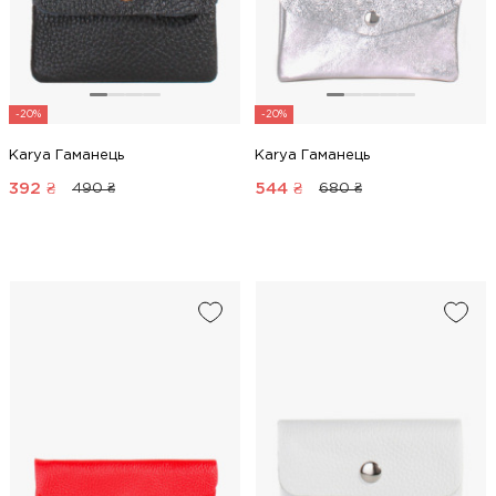
-20%
-20%
Karya Гаманець
Karya Гаманець
392
₴
544
₴
490 ₴
680 ₴