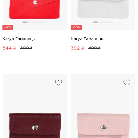
-20%
-20%
Karya Гаманець
Karya Гаманець
544
₴
392
₴
680 ₴
490 ₴