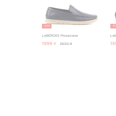
-45%
-5
LeBERDES Мокасини
Le
1999
₴
15
3650 ₴