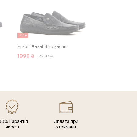
-27%
Arzoni Bazalini Мокасини
1999
₴
2750 ₴
00% Гарантія
Оплата при
якості
отриманні