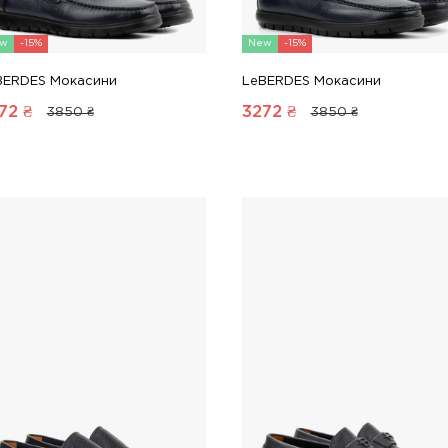
w
-15%
New
-15%
BERDES Мокасини
LeBERDES Мокасини
72
₴
3272
₴
3850 ₴
3850 ₴