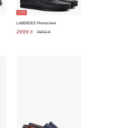
-24%
LeBERDES Мокасини
2999
₴
3950 ₴