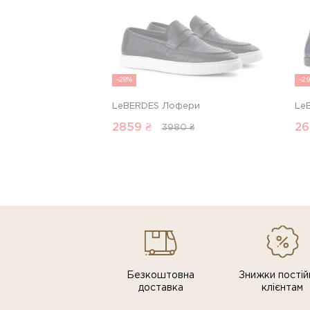
-28%
-2
LeBERDES Лофери
Le
2859
₴
26
3980 ₴
Безкоштовна
Знижки постiй
доставка
клiєнтам