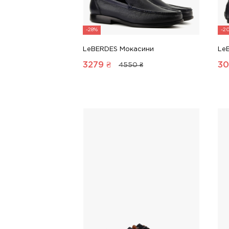
-28%
-2
LeBERDES Мокасини
Le
3279
₴
30
4550 ₴