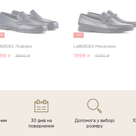
9%
-51%
BERDES Лофери
LeBERDES Мокасини
99
₴
1999
₴
3800 ₴
4050 ₴
ним
30 днів на
Допомога у виборі
1
повернення
розміру