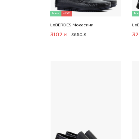
New
-15%
Ne
LeBERDES Мокасини
Le
3102
₴
32
3650 ₴