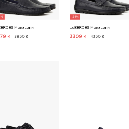
0%
-24%
BERDES Мокасини
LeBERDES Мокасини
79
₴
3309
₴
3850 ₴
4350 ₴