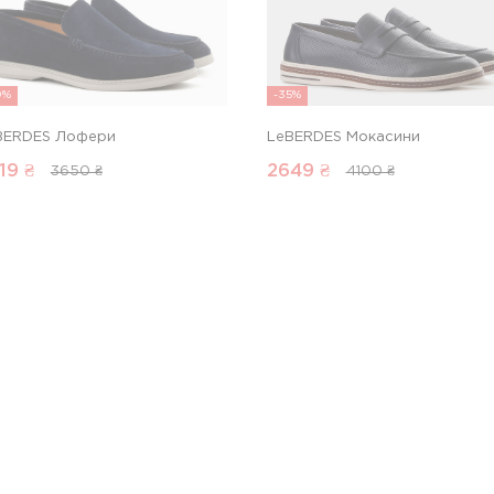
0%
-35%
BERDES Лофери
LeBERDES Мокасини
19
₴
2649
₴
3650 ₴
4100 ₴