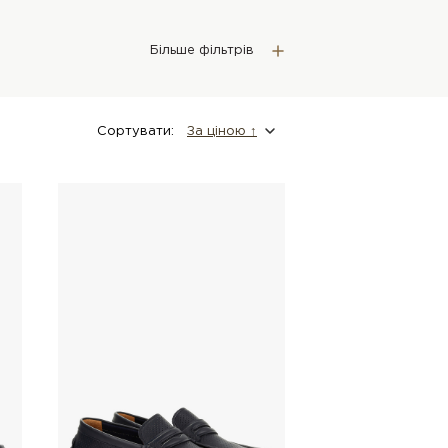
Більше фільтрів
Сортувати:
За цiною ↑