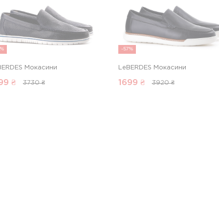
7%
-57%
BERDES Мокасини
LeBERDES Мокасини
99
₴
1699
₴
3730 ₴
3920 ₴