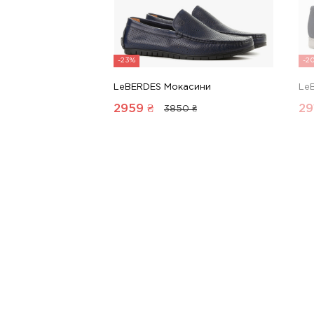
-23%
-2
LeBERDES Мокасини
Le
2959
₴
29
3850 ₴