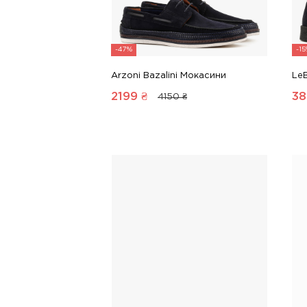
-47%
-1
Arzoni Bazalini Мокасини
Le
2199
₴
38
4150 ₴