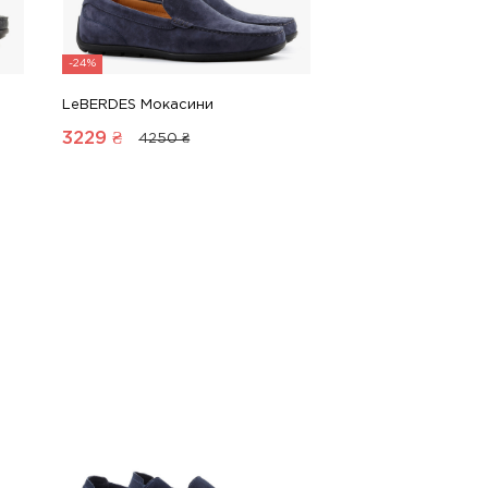
-24%
LeBERDES Мокасини
3229
₴
4250 ₴