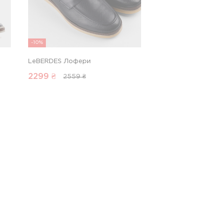
-10%
LeBERDES Лофери
2299
₴
2559 ₴