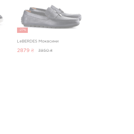
-27%
LeBERDES Мокасини
2879
₴
3950 ₴