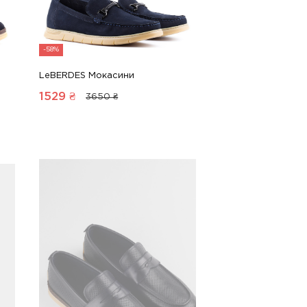
-58%
LeBERDES Мокасини
1529
₴
3650 ₴