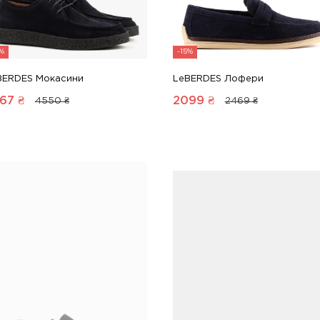
5%
-15%
BERDES Мокасини
LeBERDES Лофери
67
₴
2099
₴
4550 ₴
2469 ₴