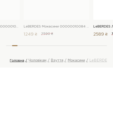
Arzoni Bazalini Мокасини 00000010462 1 Магазин взуття “Favorite Shoes”
LeBERDES Мокасини 00000010084 1 Магазин взуття “Favorite Shoes”
1249 ₴
2590 ₴
2589 ₴
Чоловікам
Взуття
Мокасини
LeBERDES 
Головна