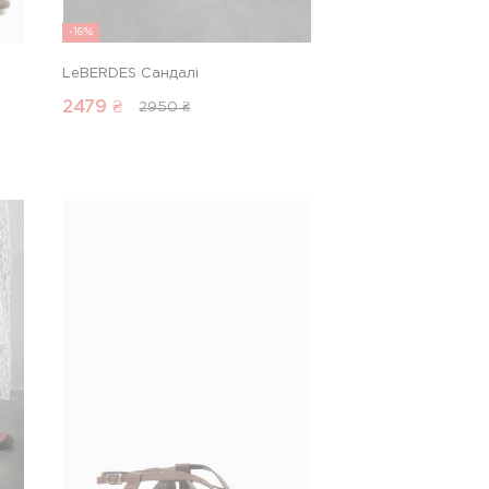
-16%
LeBERDES Сандалі
2479
₴
2950 ₴