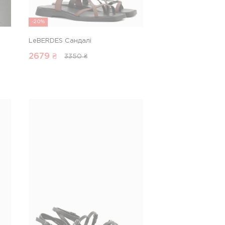
-20%
LeBERDES Сандалі
2679
₴
3350 ₴