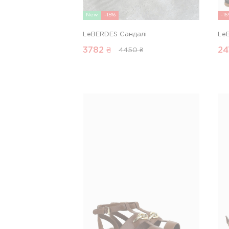
New
-15%
-1
LeBERDES Сандалі
Le
3782
₴
24
4450 ₴