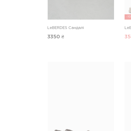
-1
LeBERDES Сандалі
Le
3350
₴
35