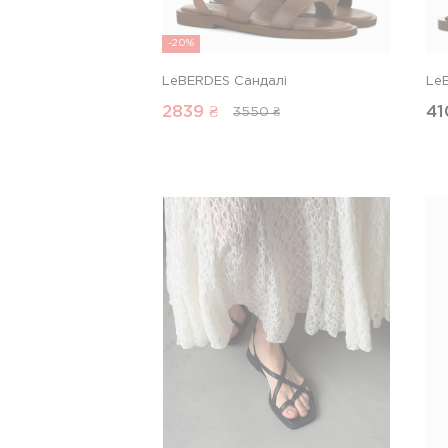
-20%
LeBERDES Сандалі
Le
2839
₴
41
3550 ₴