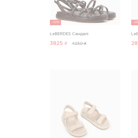
-10%
-2
LeBERDES Сандалі
Le
3825
₴
28
4250 ₴