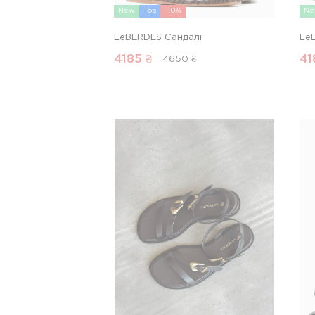
New
Top
-10%
Ne
LeBERDES Сандалі
Le
4185
₴
41
4650 ₴