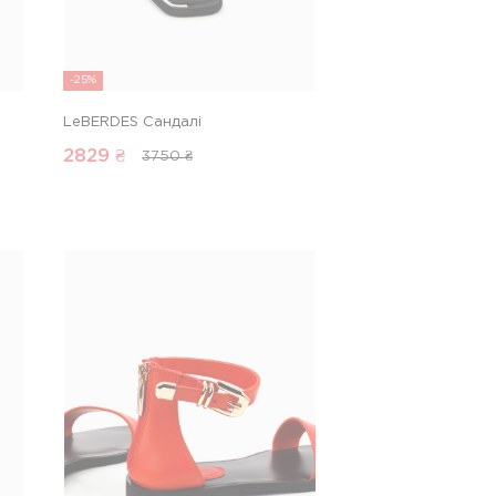
-25%
LeBERDES Сандалі
2829
₴
3750 ₴