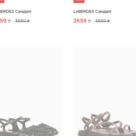
5%
-25%
BERDES Сандалі
LeBERDES Сандалі
59
₴
2659
₴
3550 ₴
3550 ₴