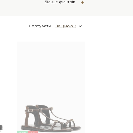
Більше фільтрів
Сортувати:
За цiною ↑