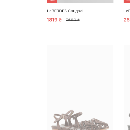
-51%
-2
LeBERDES Сандалі
Le
1819
₴
26
3680 ₴