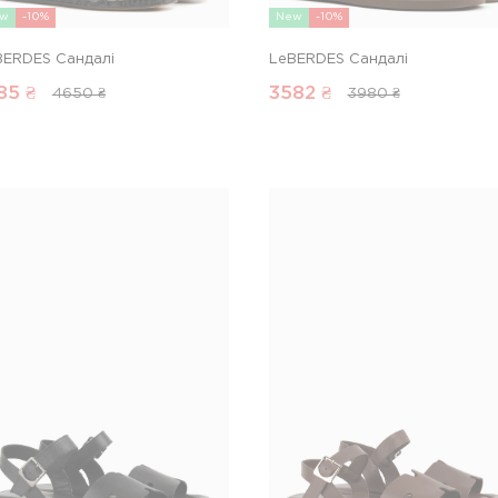
w
-10%
New
-10%
BERDES Сандалі
LeBERDES Сандалі
85
₴
3582
₴
4650 ₴
3980 ₴