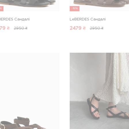
6%
-16%
BERDES Сандалі
LeBERDES Сандалі
79
₴
2479
₴
2950 ₴
2950 ₴