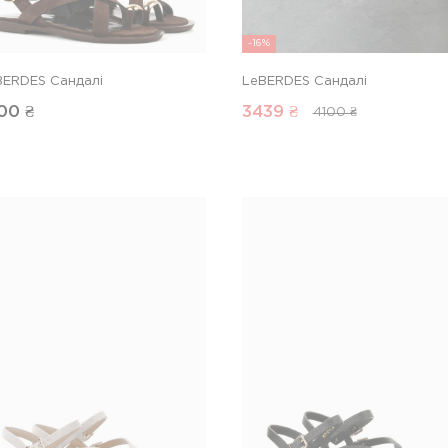
-16%
BERDES Сандалі
LeBERDES Сандалі
00
₴
3439
₴
4100 ₴