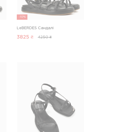
-10%
LeBERDES Сандалі
3825
₴
4250 ₴