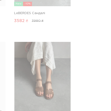
New
-10%
LeBERDES Сандалі
3582
₴
3980 ₴