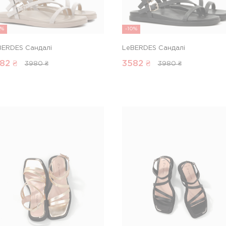
0%
-10%
BERDES Сандалі
LeBERDES Сандалі
82
₴
3582
₴
3980 ₴
3980 ₴