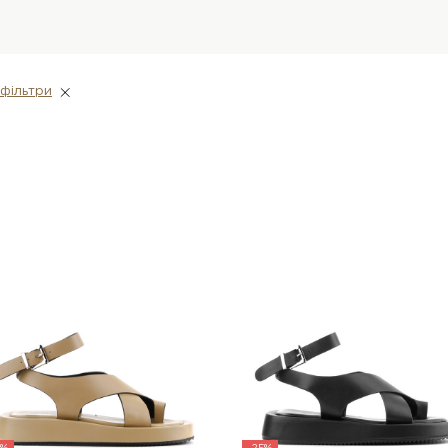
фiльтри