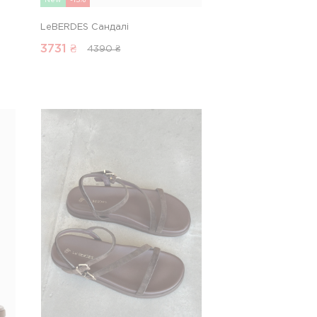
New
-15%
LeBERDES Сандалі
3731
₴
4390 ₴