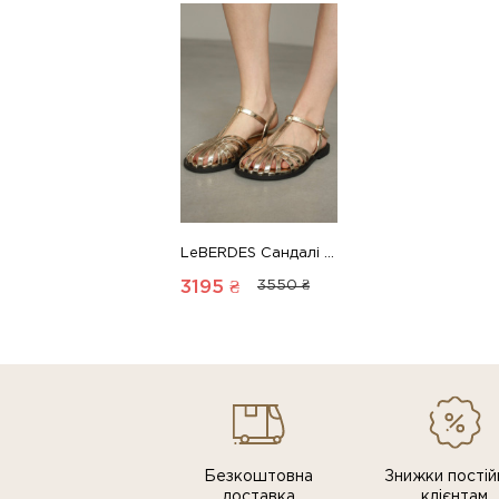
LeBERDES Сандалі 00000019582 1 Магазин взуття “Favorite Shoes”
3195 ₴
3550 ₴
Безкоштовна
Знижки постiй
доставка
клiєнтам