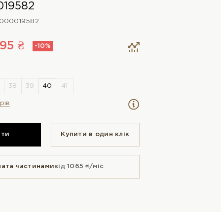
019582
000019582
95 ₴
-10%
рів
ити
Купити в один клiк
лата частинами
від 1065 ₴/міс