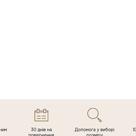
ним
30 днів на
Допомога у виборі
1
повернення
розміру