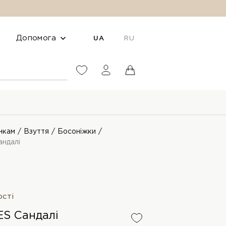
Допомога
UA
RU
нкам
Взуття
Босоніжки
ндалі
ості
S Сандалі