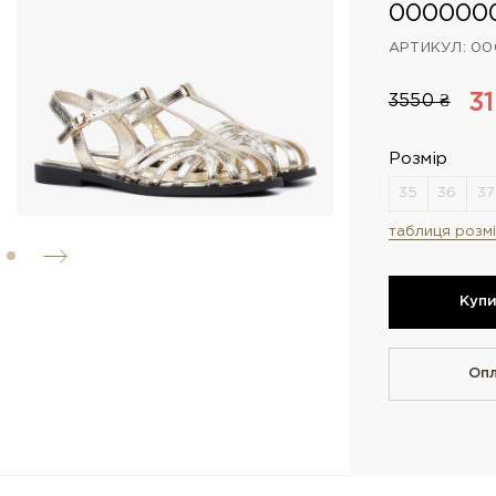
000000
АРТИКУЛ: 00
31
3550 ₴
Розмір
таблиця розмі
Куп
Оп