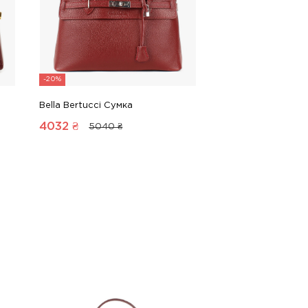
-20%
Bella Bertucci Сумка
4032
₴
5040 ₴