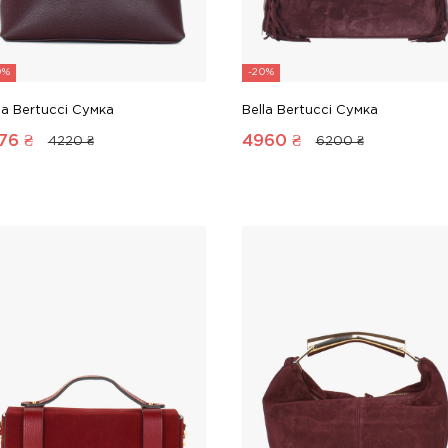
0%
-20%
la Bertucci Сумка
Bella Bertucci Сумка
76
₴
4960
₴
4220 ₴
6200 ₴