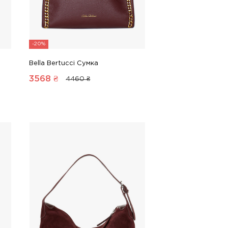
-20%
Bella Bertucci Сумка
3568
₴
4460 ₴