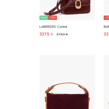
New
-10%
-2
LeBERDES Сумка
Bel
3375
₴
33
3750 ₴