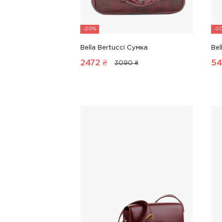
-20%
-2
Bella Bertucci Сумка
Bel
2472
₴
54
3090 ₴