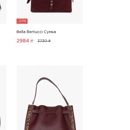
-20%
Bella Bertucci Сумка
2984
₴
3730 ₴