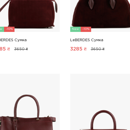
w
-10%
New
-10%
BERDES Сумка
LeBERDES Сумка
85
₴
3285
₴
3650 ₴
3650 ₴