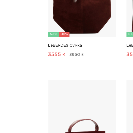
New
-10%
Ne
LeBERDES Сумка
Le
3555
₴
35
3950 ₴