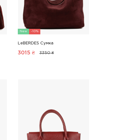
New
-10%
LeBERDES Сумка
3015
₴
3350 ₴