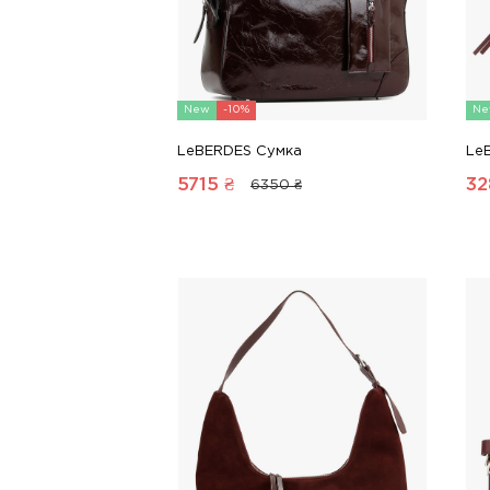
New
-10%
Ne
LeBERDES Сумка
Le
5715
₴
32
6350 ₴