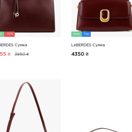
w
-10%
New
Top
BERDES Сумка
LeBERDES Сумка
55
₴
4350
₴
3950 ₴