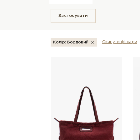
Застосувати
Скинути фiльтри
Колір: Бордовий