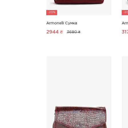
-20%
-2
Armonelli Сумка
Arm
2944
₴
31
3680 ₴