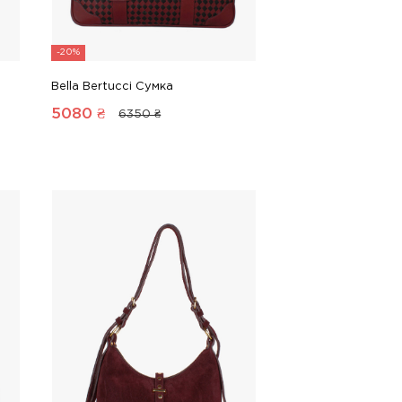
-20%
Bella Bertucci Сумка
5080
₴
6350 ₴