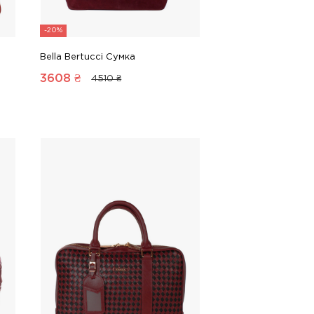
-20%
Bella Bertucci Сумка
3608
₴
4510 ₴