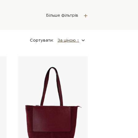
Більше фільтрів
Сортувати:
За цiною ↑