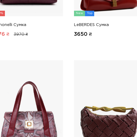
0%
New
Top
onelli Сумка
LeBERDES Сумка
76
₴
3650
₴
3970 ₴