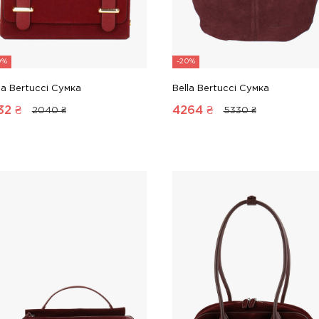
0%
-20%
la Bertucci Сумка
Bella Bertucci Сумка
32
₴
4264
₴
2040 ₴
5330 ₴