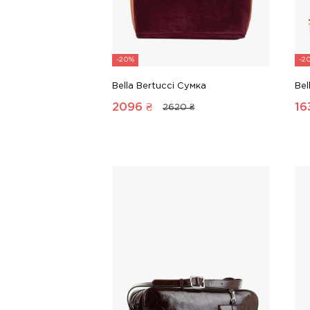
-20%
-2
Bella Bertucci Сумка
Bel
2096
₴
16
2620 ₴