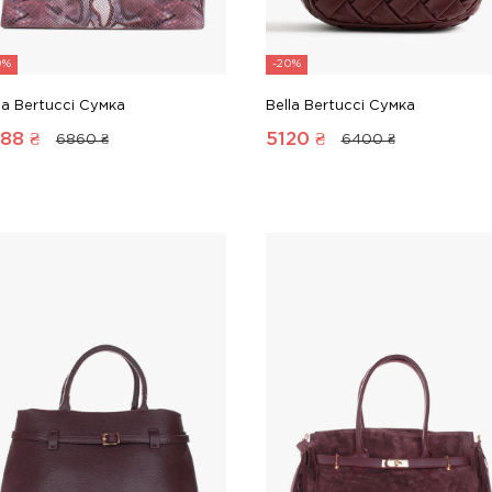
0%
-20%
la Bertucci Сумка
Bella Bertucci Сумка
88
₴
5120
₴
6860 ₴
6400 ₴