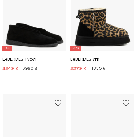
-16%
-32%
LeBERDES Туфлі
LeBERDES Уги
3349
₴
3279
₴
3990 ₴
4850 ₴