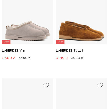
-24%
-20%
LeBERDES Уги
LeBERDES Туфлі
2609
₴
3189
₴
3450 ₴
3990 ₴