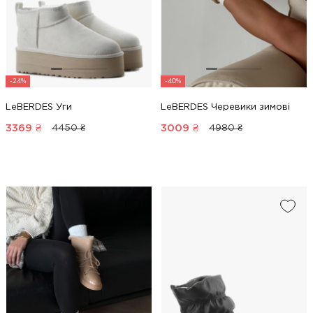
-24%
-40%
LeBERDES Уги
LeBERDES Черевики зимові
3369
₴
3009
₴
4450 ₴
4980 ₴