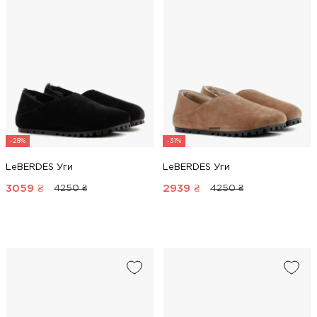
-28%
-31%
LeBERDES Уги
LeBERDES Уги
3059
₴
2939
₴
4250 ₴
4250 ₴