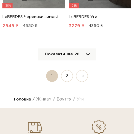
-35%
-25%
LeBERDES Черевики зимові
LeBERDES Уги
2949
₴
3279
₴
4550 ₴
4350 ₴
Показати ще
28
1
2
Жінкам
Взуття
Уги
Головна