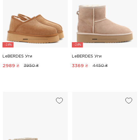
-24%
-24%
LeBERDES Уги
LeBERDES Уги
2989
₴
3369
₴
3950 ₴
4450 ₴