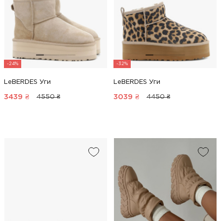
-24%
-32%
LeBERDES Уги
LeBERDES Уги
3439
₴
3039
₴
4550 ₴
4450 ₴