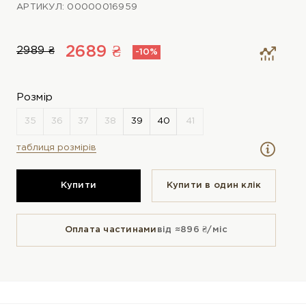
АРТИКУЛ: 00000016959
2689 ₴
2989 ₴
-10%
Розмір
таблиця розмірів
Купити
Купити в один клiк
Оплата частинами
від ≈896 ₴/міс