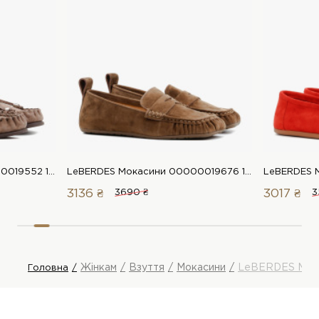
LeBERDES Мокасини 00000019552 1 Магазин взуття “Favorite Shoes”
LeBERDES Мокасини 00000019676 1 Магазин взуття “Favorite Shoes”
3136 ₴
3690 ₴
3017 ₴
3
Жінкам
Взуття
Мокасини
LeBERDES Мок
Головна