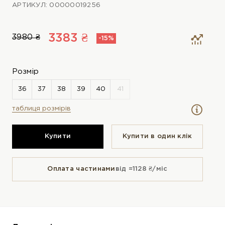
АРТИКУЛ: 00000019256
3383 ₴
3980 ₴
-15%
Розмір
таблиця розмірів
Купити
Купити в один клiк
Оплата частинами
від ≈1128 ₴/міс