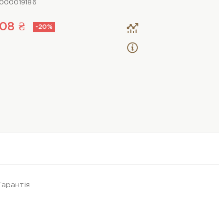
000019186
08 ₴
-20%
Гарантія