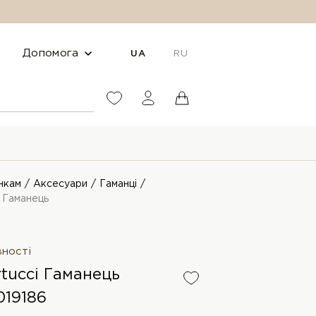
Допомога
UA
RU
нкам
Аксесуари
Гаманці
i Гаманець
вності
rtucci Гаманець
19186