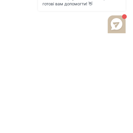
 800 216 959
м. Львів, вул.Щирецька 36, ТК Південний,
вул.Володимирська 2/20
м. Львів вул. Шпитальна, 1 ТЦ "Магнус" 2-
й поверх пн-нд: 10:00-20:00
м. Львів вул. Виговського , 100 ТЦ "ВАМ"
2-й поверх