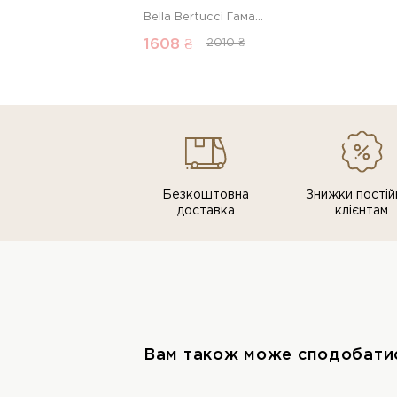
Bella Bertucci Гаманець 00000019186 1 Магазин взуття “Favorite Shoes”
1608 ₴
2010 ₴
Безкоштовна
Знижки постiй
доставка
клiєнтам
Вам також може сподобати