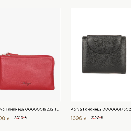
Karya Гаманець 00000019232 1 Магазин взуття “Favorite Shoes”
08 ₴
2010 ₴
1696 ₴
2120 ₴