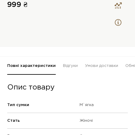
999 ₴
Повні характеристики
Відгуки
Умови доставки
Обмі
Опис товару
Тип сумки
М`ягка
Стать
Жіночі