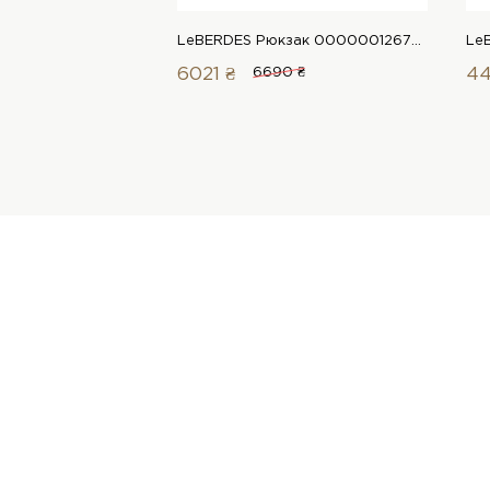
LeBERDES Рюкзак 00000012677 1 Магазин взуття “Favorite Shoes”
6021 ₴
6690 ₴
44