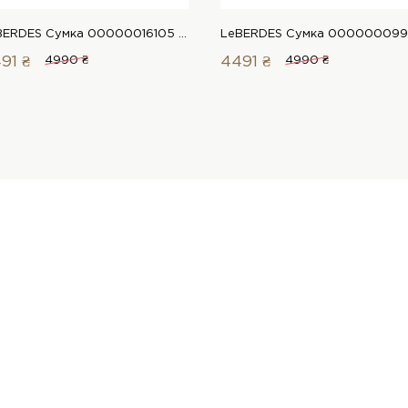
LeBERDES Сумка 00000016105 1 Магазин взуття “Favorite Shoes”
91 ₴
4990 ₴
4491 ₴
4990 ₴