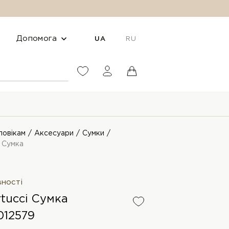
Допомога
UA
RU
ловікам
Аксесуари
Сумки
i Сумка
вності
rtucci Сумка
12579