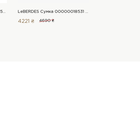
LeBERDES Сумка 00000009954 1 Магазин взуття “Favorite Shoes”
LeBERDES Сумка 00000018531 1 Магазин взуття “Favorite Shoes”
4221 ₴
4690 ₴
4491 ₴
4990 ₴