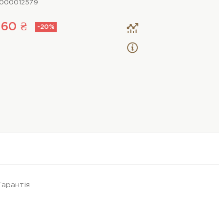
000012579
760 ₴
-20%
Гарантія