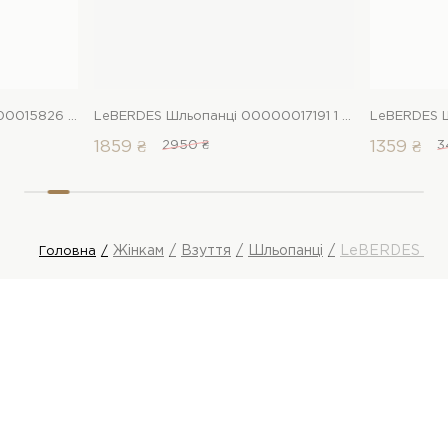
LeBERDES Шльопанці 00000015826 1 Магазин взуття “Favorite Shoes”
LeBERDES Шльопанці 00000017191 1 Магазин взуття “Favorite Shoes”
1859 ₴
2950 ₴
1359 ₴
3
Жінкам
Взуття
Шльопанці
LeBERDES Шль
Головна