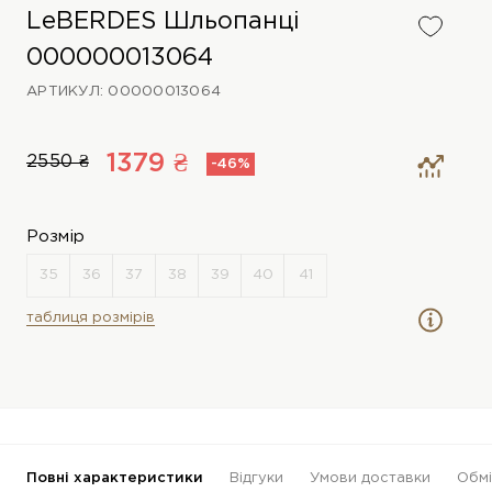
LeBERDES Шльопанці
000000013064
АРТИКУЛ: 00000013064
1379 ₴
2550 ₴
-46%
Розмір
таблиця розмірів
Повні характеристики
Відгуки
Умови доставки
Обмі