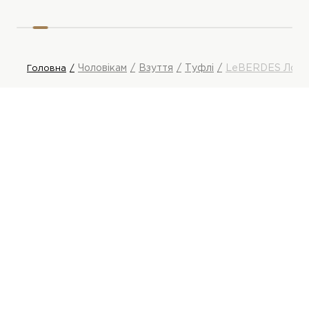
Чоловікам
Взуття
Туфлі
LeBERDES Лоф
Головна