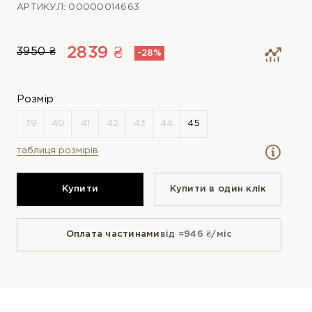
АРТИКУЛ: 00000014663
2839 ₴
3950 ₴
-28%
Розмір
таблиця розмірів
Купити
Купити в один клiк
Оплата частинами
від ≈946 ₴/міс