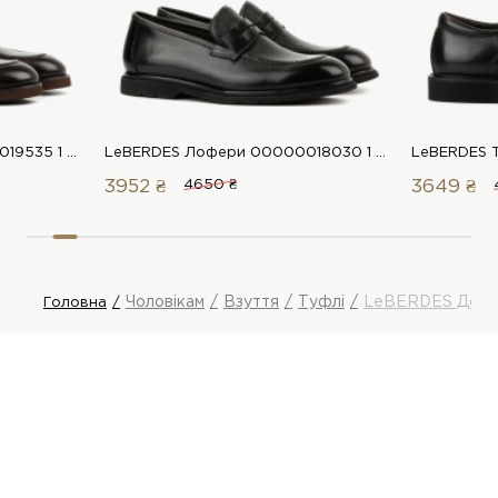
LeBERDES Лофери 00000019535 1 Магазин взуття “Favorite Shoes”
LeBERDES Лофери 00000018030 1 Магазин взуття “Favorite Shoes”
3952 ₴
4650 ₴
3649 ₴
Чоловікам
Взуття
Туфлі
LeBERDES Дерб
Головна