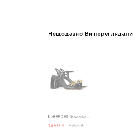
Нещодавно Ви переглядали
LeBERDES Босоніжки 00000014906 1 Магазин взуття “Favorite Shoes”
1489 ₴
4350 ₴