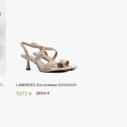
Ilvi Босоніжки 00000015014 1 Магазин взуття “Favorite Shoes”
LeBERDES Босоніжки 00000019675 1 Магазин взуття “Favorite Shoes”
3272 ₴
3850 ₴
4815 ₴
5350 ₴