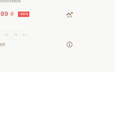
0000014906
489 ₴
-66%
рів