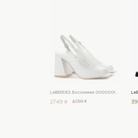
LeBERDES Босоніжки 00000016961 1 Магазин взуття “Favorite Shoes”
2749 ₴
4250 ₴
39