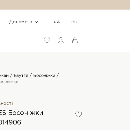
Допомога
UA
RU
нкам
Взуття
Босоніжки
осоніжки
вності
S Босоніжки
014906