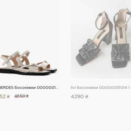
LeBERDES Босоніжки 00000019695 1 Магазин взуття “Favorite Shoes”
52 ₴
4650 ₴
4290 ₴