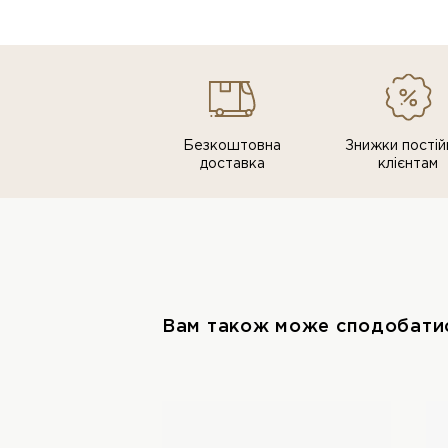
Безкоштовна
Знижки постiй
доставка
клiєнтам
Вам також може сподобати