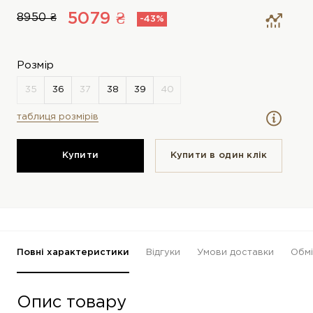
5079 ₴
8950 ₴
-43%
Розмір
таблиця розмірів
Купити
Купити в один клiк
Повні характеристики
Відгуки
Умови доставки
Обмі
Опис товару