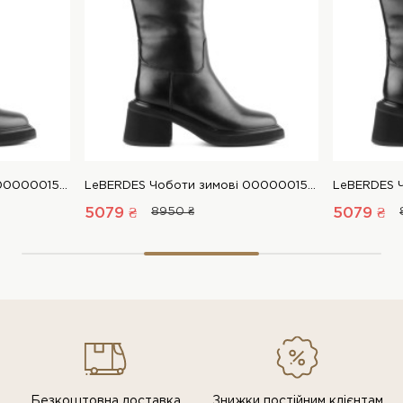
LeBERDES Чоботи зимові 00000015233 1 Магазин взуття “Favorite Shoes”
LeBERDES Чоботи зимові 00000015233 1 Магазин взуття “Favorite Shoes”
5079 ₴
8950 ₴
5079 ₴
Безкоштовна доставка
Знижки постiйним клiєнтам