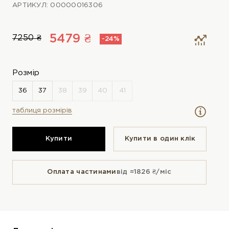
АРТИКУЛ: 00000016306
5479 ₴
7250 ₴
-24%
Розмір
таблиця розмірів
Купити
Купити в один клiк
Оплата частинами
від ≈1826 ₴/міс