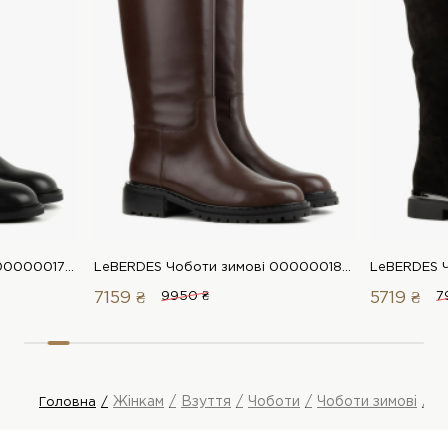
LeBERDES Чоботи зимові 00000017660 1 Магазин взуття “Favorite Shoes”
LeBERDES Чоботи зимові 00000018852 1 Магазин взуття “Favorite Shoes”
7159 ₴
9950 ₴
5719 ₴
7
Жінкам
Взуття
Чоботи
Чоботи зимові
L
Головна