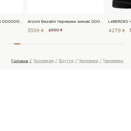
LeBERDES Черевики зимові 00000016321 1 Магазин взуття “Favorite Shoes”
Arzoni Bazalini Черевики зимові 00000014009 1 Магазин взуття “Favorite Shoes”
3559 ₴
4950 ₴
4279 ₴
Чоловікам
Взуття
Черевики
Черевики зим
Головна