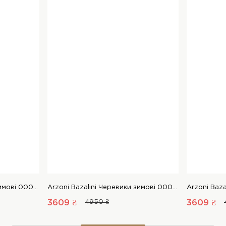
Arzoni Bazalini Черевики зимові 00000015313 1 Магазин взуття “Favorite Shoes”
Arzoni Bazalini Черевики зимові 00000015313 1 Магазин взуття “Favorite Shoes”
3609 ₴
4950 ₴
3609 ₴