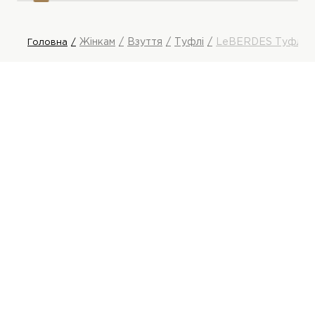
Жінкам
Взуття
Туфлі
LeBERDES Туфлі
Головна