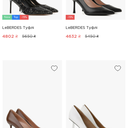
New
Top
-15%
-15%
LeBERDES Туфлі
LeBERDES Туфлі
4802
₴
4632
₴
5650 ₴
5450 ₴