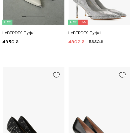
New
New
-15%
LeBERDES Туфлі
LeBERDES Туфлі
4950
₴
4802
₴
5650 ₴