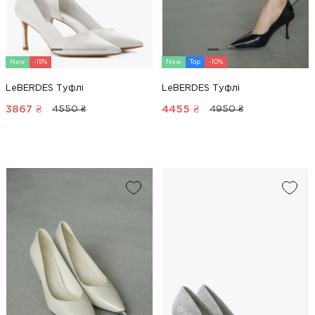
New
-15%
New
Top
-10%
LeBERDES Туфлі
LeBERDES Туфлі
3867
₴
4455
₴
4550 ₴
4950 ₴