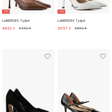
-15%
-15%
LeBERDES Туфлі
LeBERDES Туфлі
4632
₴
5057
₴
5450 ₴
5950 ₴