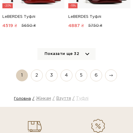
-20%
-15%
LeBERDES Туфлі
LeBERDES Туфлі
4519
₴
4887
₴
5650 ₴
5750 ₴
Показати ще
32
1
2
3
4
5
6
Жінкам
Взуття
Туфлі
Головна