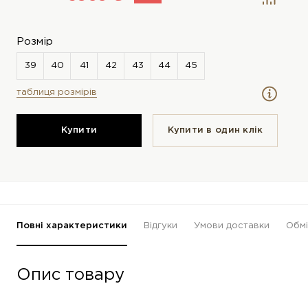
Розмір
таблиця розмірів
Купити
Купити в один клiк
Повні характеристики
Відгуки
Умови доставки
Обмі
Опис товару