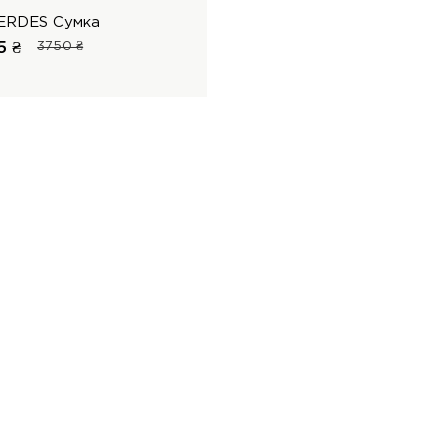
ERDES Сумка
5 ₴
3750 ₴