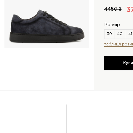
3
4450 ₴
Розмір
таблиця розмі
Куп