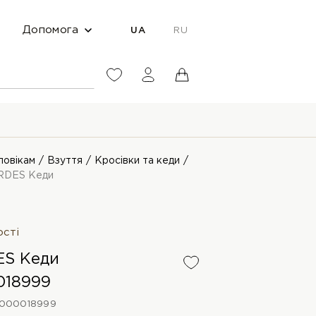
Допомога
UA
RU
ловікам
Взуття
Кросівки та кеди
RDES Кеди
ості
ES Кеди
018999
0000018999