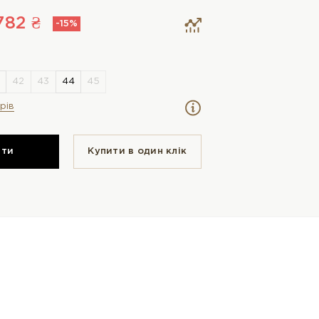
782 ₴
-15%
рів
ити
Купити в один клiк