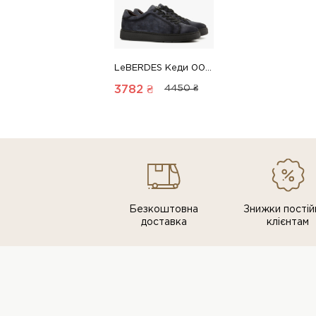
LeBERDES Кеди 00000018999 1 Магазин взуття “Favorite Shoes”
3782 ₴
4450 ₴
Безкоштовна
Знижки постiй
доставка
клiєнтам