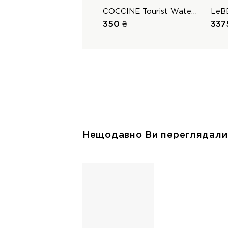
COCCINE Tourist Water Stop
LeB
350 ₴
337
Нещодавно Ви переглядали