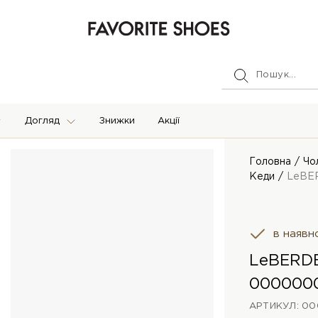
Догляд
Знижки
Акції
Головна
Чо
Кеди
LeBE
в наявн
LeBERD
000000
АРТИКУЛ: 0