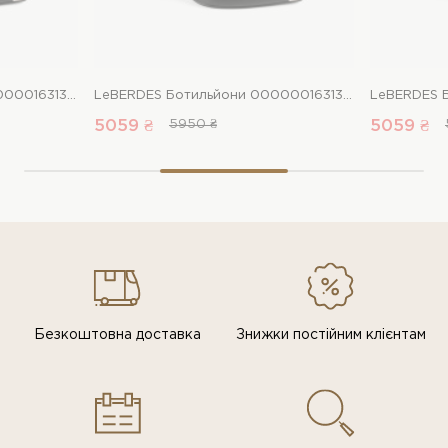
LeBERDES Ботильйони 00000016313 1 Магазин взуття “Favorite Shoes”
LeBERDES Ботильйони 00000016313 1 Магазин взуття “Favorite Shoes”
5059 ₴
5950 ₴
5059 ₴
Безкоштовна доставка
Знижки постiйним клiєнтам