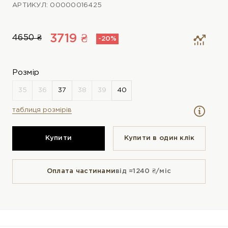
АРТИКУЛ: 00000016425
3719 ₴
4650 ₴
-20%
Розмір
таблиця розмірів
Купити
Купити в один клiк
Оплата частинами
від ≈1240 ₴/міс