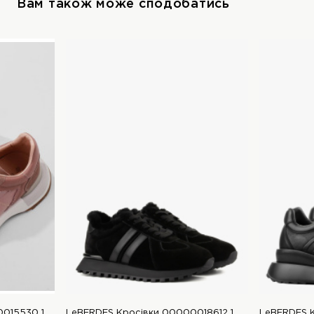
Вам також може сподобатись
LeBERDES Кросівки 00000015530 1 Магазин взуття “Favorite Shoes”
LeBERDES Кросівки 00000018612 1 Магазин взуття “Favorite Shoes”