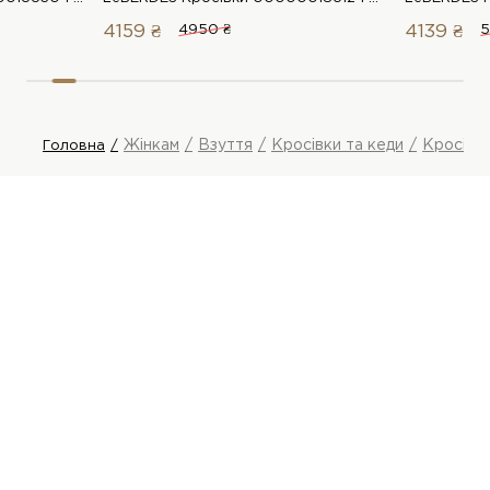
4159 ₴
4950 ₴
4139 ₴
5
Жінкам
Взуття
Кросівки та кеди
Кросівк
Головна