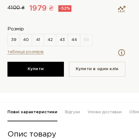
1979 ₴
4100 ₴
-52%
Розмір
таблиця розмірів
Купити
Купити в один клiк
Повні характеристики
Відгуки
Умови доставки
Обмі
Опис товару