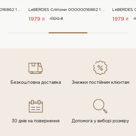
LeBERDES Сліпони 00000016862 1 Магазин взуття “Favorite Shoes”
LeBERDES Сліпони 00000016862 1 Магазин взуття “Favorite Shoes”
1979 ₴
4100 ₴
1979 ₴
4
Безкоштовна доставка
Знижки постiйним клiєнтам
30 днів на повернення
Допомога у виборі розміру