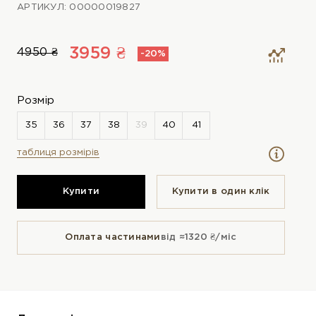
АРТИКУЛ: 00000019827
3959 ₴
4950 ₴
-20%
Розмір
таблиця розмірів
Купити
Купити в один клiк
Оплата частинами
від ≈1320 ₴/міс