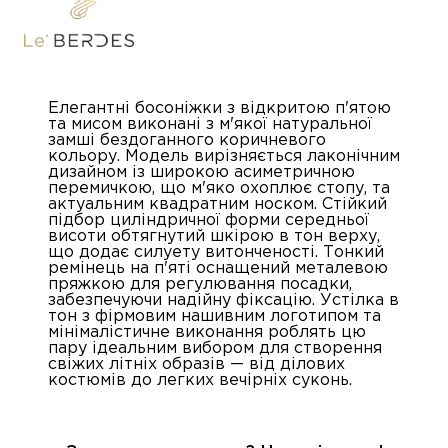
Елегантні босоніжки з відкритою п'ятою
та мисом виконані з м'якої натуральної
замші бездоганного коричневого
кольору. Модель вирізняється лаконічним
дизайном із широкою асиметричною
перемичкою, що м'яко охоплює стопу, та
актуальним квадратним носком. Стійкий
підбор циліндричної форми середньої
висоти обтягнутий шкірою в тон верху,
що додає силуету витонченості. Тонкий
ремінець на п'яті оснащений металевою
пряжкою для регулювання посадки,
забезпечуючи надійну фіксацію. Устілка в
тон з фірмовим нашивним логотипом та
мінімалістичне виконання роблять цю
пару ідеальним вибором для створення
свіжих літніх образів — від ділових
костюмів до легких вечірніх суконь.