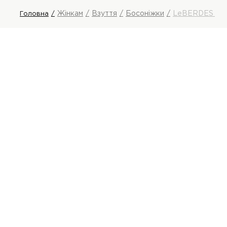
Жінкам
Взуття
Босоніжки
LeBERDES Бос
Головна