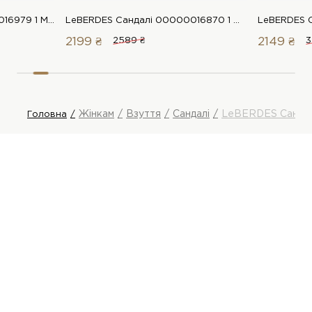
LeBERDES Сандалі 00000016979 1 Магазин взуття “Favorite Shoes”
LeBERDES Сандалі 00000016870 1 Магазин взуття “Favorite Shoes”
2199 ₴
2589 ₴
2149 ₴
3
Жінкам
Взуття
Сандалі
LeBERDES Сандал
Головна