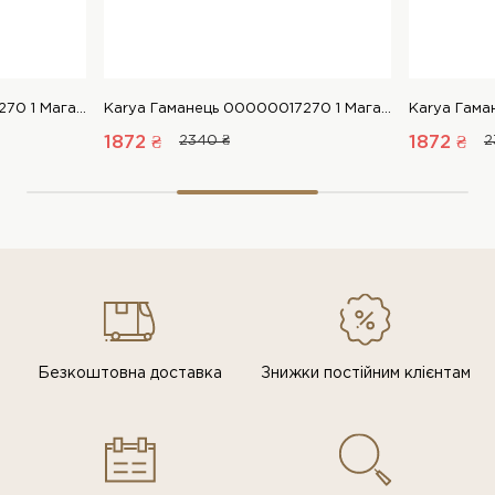
Karya Гаманець 00000017270 1 Магазин взуття “Favorite Shoes”
Karya Гаманець 00000017270 1 Магазин взуття “Favorite Shoes”
1872 ₴
2340 ₴
1872 ₴
2
Безкоштовна доставка
Знижки постiйним клiєнтам