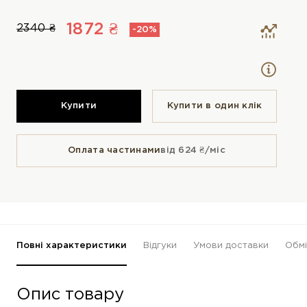
1872 ₴
2340 ₴
-20%
Купити
Купити в один клiк
Оплата частинами
від 624 ₴/міс
Повні характеристики
Відгуки
Умови доставки
Обмі
Опис товару