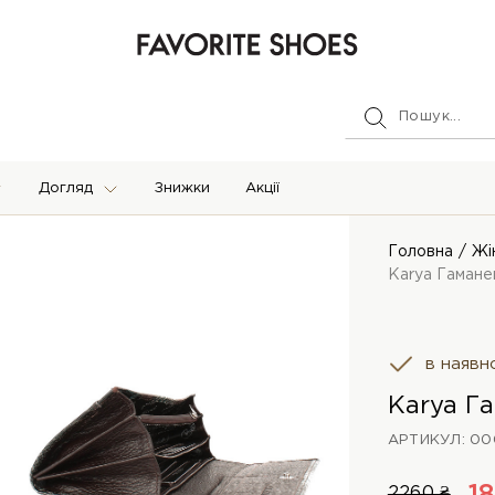
Догляд
Знижки
Акції
Головна
Жі
Karya Гамане
в наявн
Karya Г
АРТИКУЛ: 00
2260 ₴