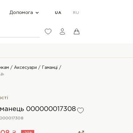
Допомога
UA
RU
нкам
Аксесуари
Гаманці
ць
ості
аманець 000000017308
000017308