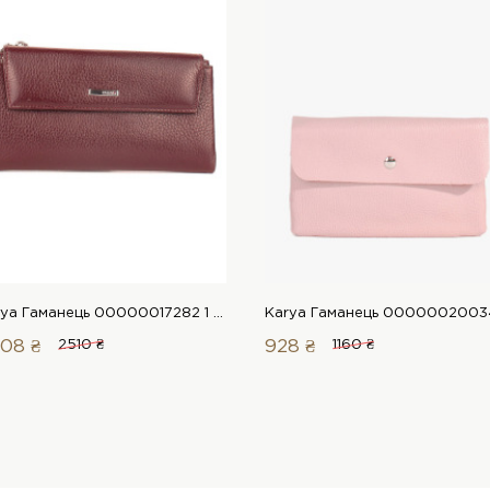
Karya Гаманець 00000017282 1 Магазин взуття “Favorite Shoes”
08 ₴
2510 ₴
928 ₴
1160 ₴