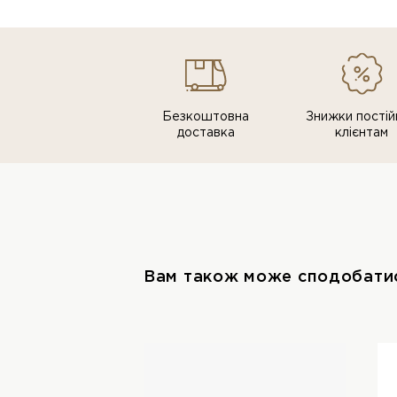
Безкоштовна
Знижки постiй
доставка
клiєнтам
Вам також може сподобати