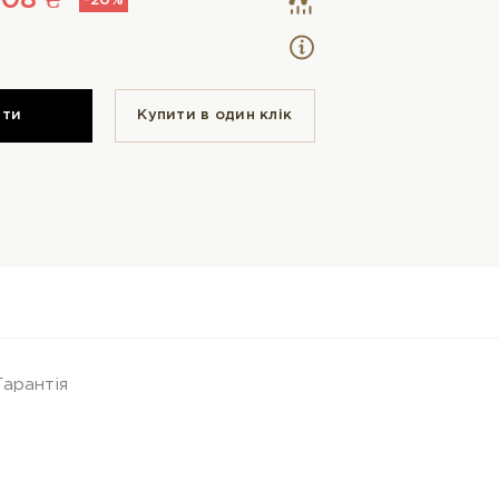
808 ₴
-20%
ити
Купити в один клiк
Гарантія