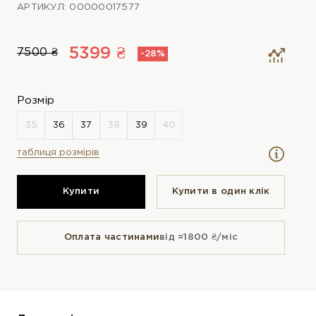
АРТИКУЛ: 00000017577
5399 ₴
7500 ₴
-28%
Розмір
таблиця розмірів
Купити
Купити в один клiк
Оплата частинами
від ≈1800 ₴/міс