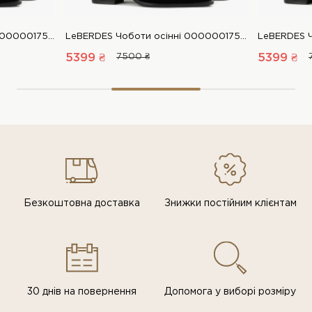
LeBERDES Чоботи осінні 00000017577 1 Магазин взуття “Favorite Shoes”
LeBERDES Чоботи осінні 00000017577 1 Магазин взуття “Favorite Shoes”
5399 ₴
7500 ₴
5399 ₴
Безкоштовна доставка
Знижки постiйним клiєнтам
30 днів на повернення
Допомога у виборі розміру