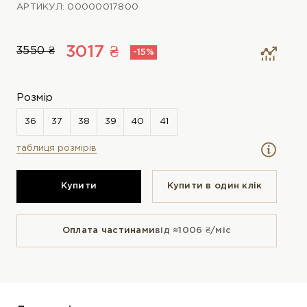
АРТИКУЛ: 00000017800
3017 ₴
3550 ₴
-15%
Розмір
таблиця розмірів
Купити
Купити в один клiк
Оплата частинами
від ≈1006 ₴/міс