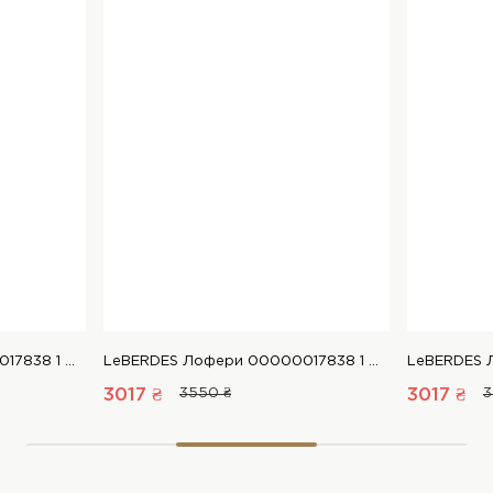
LeBERDES Лофери 00000017838 1 Магазин взуття “Favorite Shoes”
LeBERDES Лофери 00000017838 1 Магазин взуття “Favorite Shoes”
3017 ₴
3550 ₴
3017 ₴
3