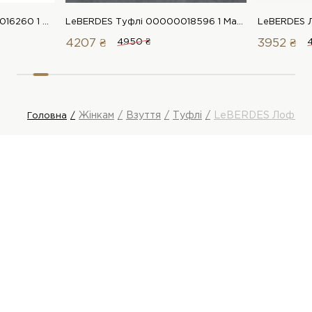
LeBERDES Лофери 00000016260 1 Магазин взуття “Favorite Shoes”
LeBERDES Туфлі 00000018596 1 Магазин взуття “Favorite Shoes”
4207 ₴
4950 ₴
3952 ₴
Жінкам
Взуття
Туфлі
LeBERDES Лофер
Головна