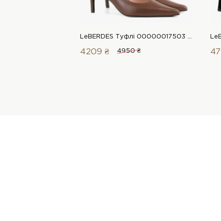
LeBERDES Туфлі 00000017503 1 Магазин взуття “Favorite Shoes”
4209 ₴
4950 ₴
47