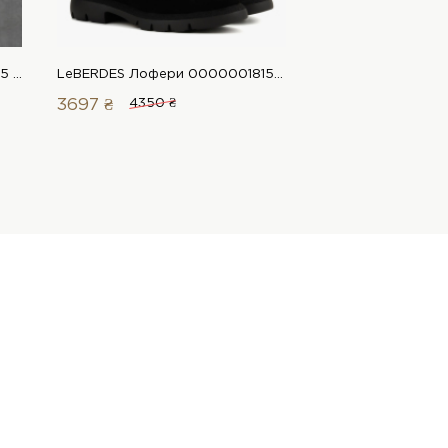
LeBERDES Туфлі 00000018595 1 Магазин взуття “Favorite Shoes”
LeBERDES Лофери 00000018158 1 Магазин взуття “Favorite Shoes”
3697 ₴
4350 ₴
5355 ₴
5950 ₴