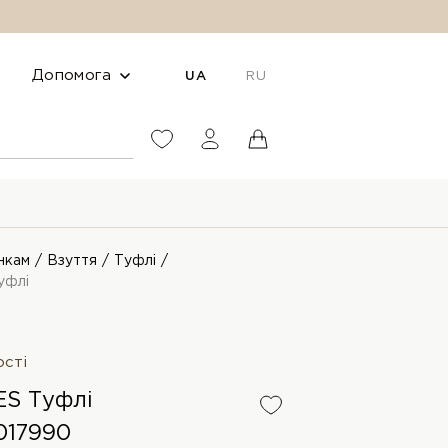
Допомога
UA
RU
нкам
Взуття
Туфлі
уфлі
ості
S Туфлі
017990