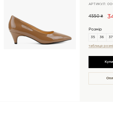
АРТИКУЛ: 0
3
4550 ₴
Розмір
таблиця розмі
Куп
Опл