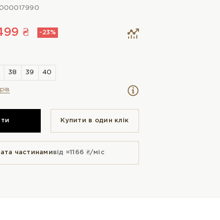
0000017990
499 ₴
-23%
рів
ити
Купити в один клiк
ата частинами
від ≈1166 ₴/міс