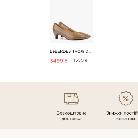
LeBERDES Туфлі 00000017990 1 Магазин взуття “Favorite Shoes”
3499 ₴
4550 ₴
Безкоштовна
Знижки постiй
доставка
клiєнтам