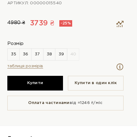
АРТИКУЛ: 00000015540
3739 ₴
4980 ₴
-25%
Розмір
таблиця розмірів
Купити
Купити в один клiк
Оплата частинами
від ≈1246 ₴/міс