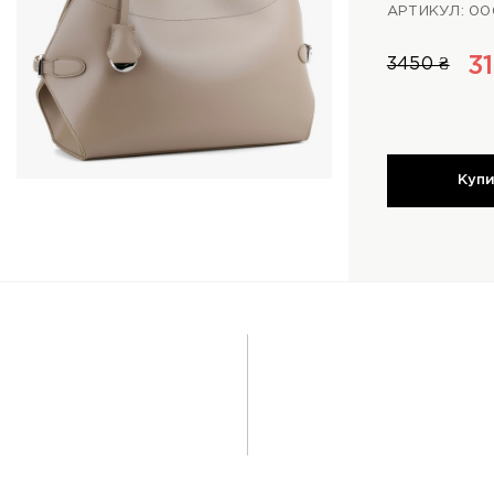
АРТИКУЛ: 00
3
3450 ₴
Куп