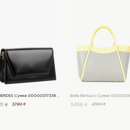
LeBERDES Сумка 00000017338 1 Магазин взуття “Favorite Shoes”
11 ₴
3790 ₴
3488 ₴
4360 ₴