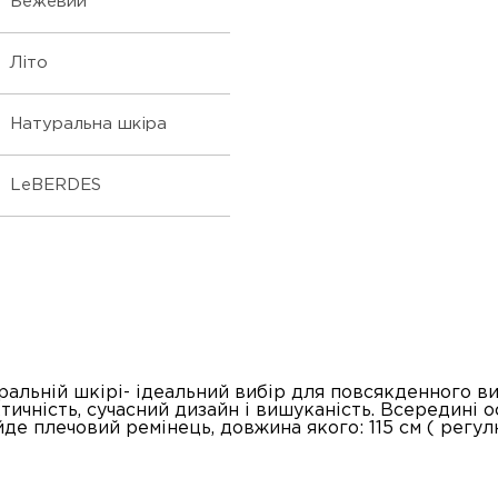
Бежевий
Літо
Натуральна шкіра
LeBERDES
ральній шкірі- ідеальний вибір для повсякденного в
тичність, сучасний дизайн і вишуканість. Всередині 
йде плечовий ремінець, довжина якого: 115 см ( регу