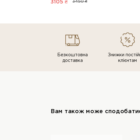
3105 ₴
3450 ₴
Безкоштовна
Знижки постiй
доставка
клiєнтам
Вам також може сподобати