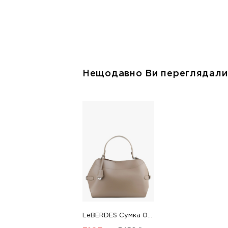
Нещодавно Ви переглядали
LeBERDES Сумка 00000018517 1 Магазин взуття “Favorite Shoes”