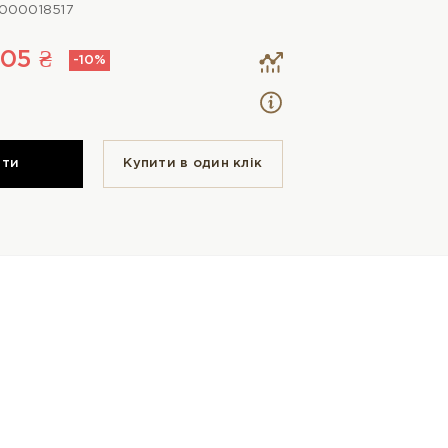
000018517
105 ₴
-10%
ити
Купити в один клiк