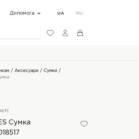
Допомога
UA
RU
нкам
Аксесуари
Сумки
умка
ості
ES Сумка
18517