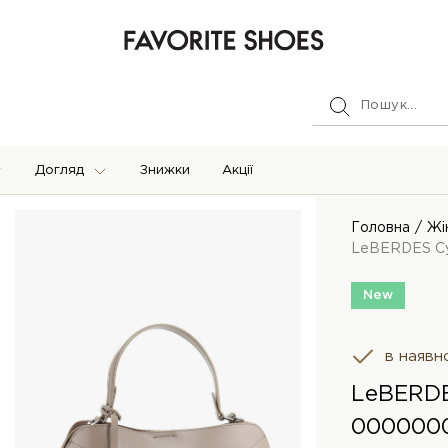
Догляд
Знижки
Акції
Головна
Жі
LeBERDES С
New
в наявн
LeBERD
0000000