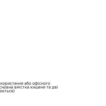
икористання або офісного
основна вмістка кишеня та дві
люється)