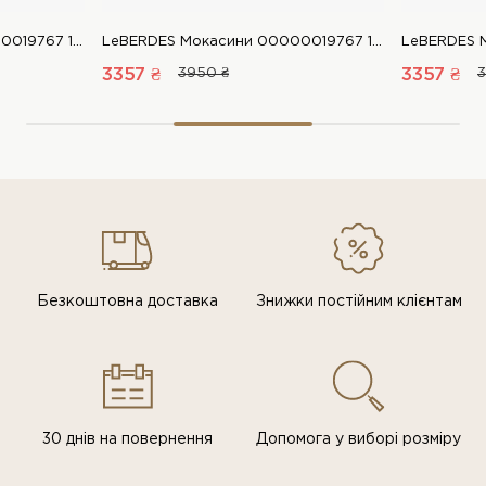
LeBERDES Мокасини 00000019767 1 Магазин взуття “Favorite Shoes”
LeBERDES Мокасини 00000019767 1 Магазин взуття “Favorite Shoes”
3357 ₴
3950 ₴
3357 ₴
3
Безкоштовна доставка
Знижки постiйним клiєнтам
30 днів на повернення
Допомога у виборі розміру