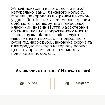
Жіночі мокасини виготовлені з м’якої
натуральної замші бежевого кольору.
Модель декорована шкіряним шнурком
уздовж бортів і металевими люверсами
сріблястого кольору, що підкреслює
класичний дизайн взуття. Характерний
об’ємний шов на заокругленому мисі та
тонка гнучка підошва забезпечують
максимальний комфорт і природність
рухів під час ходьби. Лаконічна форма та
благородна фактура матеріалу роблять
цю пару практичним рішенням для
повсякденних образів.
Залишились питання? Напишіть нам!
Viber
Telegram