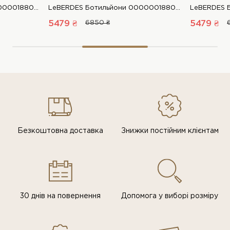
LeBERDES Ботильйони 00000018807 1 Магазин взуття “Favorite Shoes”
LeBERDES Ботильйони 00000018807 1 Магазин взуття “Favorite Shoes”
5479 ₴
6850 ₴
5479 ₴
Безкоштовна доставка
Знижки постiйним клiєнтам
30 днів на повернення
Допомога у виборі розміру