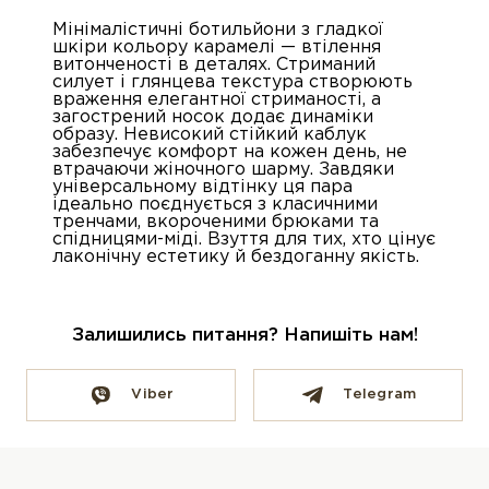
Мінімалістичні ботильйони з гладкої
шкіри кольору карамелі — втілення
витонченості в деталях. Стриманий
силует і глянцева текстура створюють
враження елегантної стриманості, а
загострений носок додає динаміки
образу. Невисокий стійкий каблук
забезпечує комфорт на кожен день, не
втрачаючи жіночного шарму. Завдяки
універсальному відтінку ця пара
ідеально поєднується з класичними
тренчами, вкороченими брюками та
спідницями-міді. Взуття для тих, хто цінує
лаконічну естетику й бездоганну якість.
Залишились питання? Напишіть нам!
Viber
Telegram