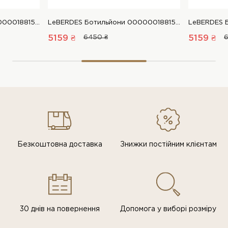
LeBERDES Ботильйони 00000018815 1 Магазин взуття “Favorite Shoes”
LeBERDES Ботильйони 00000018815 1 Магазин взуття “Favorite Shoes”
5159 ₴
6450 ₴
5159 ₴
6
Безкоштовна доставка
Знижки постiйним клiєнтам
30 днів на повернення
Допомога у виборі розміру