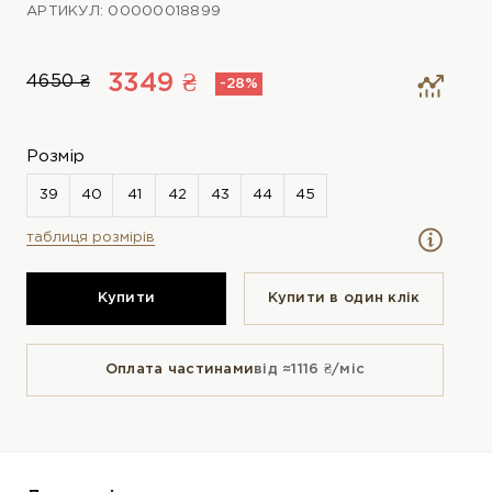
АРТИКУЛ: 00000018899
3349 ₴
4650 ₴
-28%
Розмір
таблиця розмірів
Купити
Купити в один клiк
Оплата частинами
від ≈1116 ₴/міс