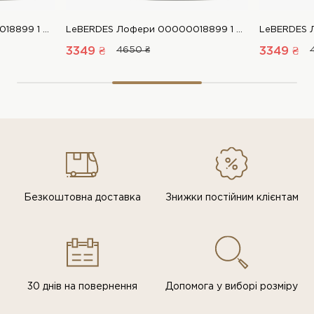
LeBERDES Лофери 00000018899 1 Магазин взуття “Favorite Shoes”
LeBERDES Лофери 00000018899 1 Магазин взуття “Favorite Shoes”
3349 ₴
4650 ₴
3349 ₴
Безкоштовна доставка
Знижки постiйним клiєнтам
30 днів на повернення
Допомога у виборі розміру