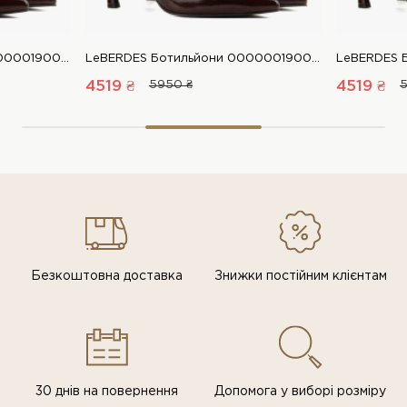
LeBERDES Ботильйони 00000019007 1 Магазин взуття “Favorite Shoes”
LeBERDES Ботильйони 00000019007 1 Магазин взуття “Favorite Shoes”
4519 ₴
5950 ₴
4519 ₴
5
Безкоштовна доставка
Знижки постiйним клiєнтам
30 днів на повернення
Допомога у виборі розміру