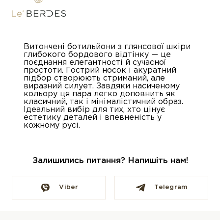
Витончені ботильйони з глянсової шкіри
глибокого бордового відтінку — це
поєднання елегантності й сучасної
простоти. Гострий носок і акуратний
підбор створюють стриманий, але
виразний силует. Завдяки насиченому
кольору ця пара легко доповнить як
класичний, так і мінімалістичний образ.
Ідеальний вибір для тих, хто цінує
естетику деталей і впевненість у
кожному русі.
Залишились питання? Напишіть нам!
Viber
Telegram